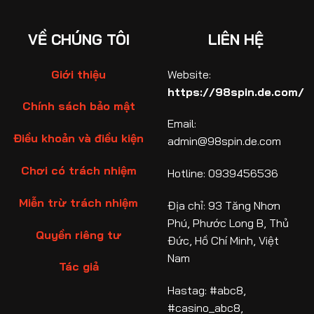
VỀ CHÚNG TÔI
LIÊN HỆ
Giới thiệu
Website:
https://98spin.de.com/
Chính sách bảo mật
Email:
Điều khoản và điều kiện
admin@98spin.de.com
Chơi có trách nhiệm
Hotline: 0939456536
Miễn trừ trách nhiệm
Địa chỉ: 93 Tăng Nhơn
Phú, Phước Long B, Thủ
Quyền riêng tư
Đức, Hồ Chí Minh, Việt
Nam
Tác giả
Hastag: #abc8,
#casino_abc8,