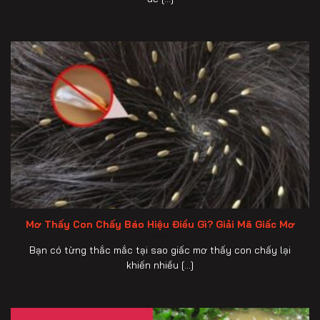
Mơ Thấy Con Chấy Báo Hiệu Điều Gì? Giải Mã Giấc Mơ
Bạn có từng thắc mắc tại sao giấc mơ thấy con chấy lại
khiến nhiều [...]