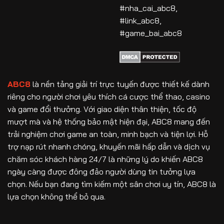
#nha_cai_abc8,
#link_abc8,
#game_bai_abc8
ABC8
là nền tảng giải trí trực tuyến được thiết kế dành
riêng cho người chơi yêu thích cá cược thể thao, casino
và game đổi thưởng. Với giao diện thân thiện, tốc độ
mượt mà và hệ thống bảo mật hiện đại, ABC8 mang đến
trải nghiệm chơi game an toàn, minh bạch và tiện lợi. Hỗ
trợ nạp rút nhanh chóng, khuyến mãi hấp dẫn và dịch vụ
chăm sóc khách hàng 24/7 là những lý do khiến ABC8
ngày càng được đông đảo người dùng tin tưởng lựa
chọn. Nếu bạn đang tìm kiếm một sân chơi uy tín, ABC8 là
lựa chọn không thể bỏ qua.