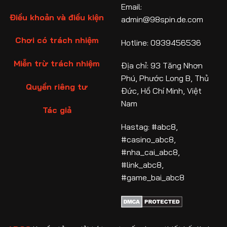
Email:
Điều khoản và điều kiện
admin@98spin.de.com
Chơi có trách nhiệm
Hotline: 0939456536
Miễn trừ trách nhiệm
Địa chỉ: 93 Tăng Nhơn
Phú, Phước Long B, Thủ
Quyền riêng tư
Đức, Hồ Chí Minh, Việt
Nam
Tác giả
Hastag: #abc8,
#casino_abc8,
#nha_cai_abc8,
#link_abc8,
#game_bai_abc8